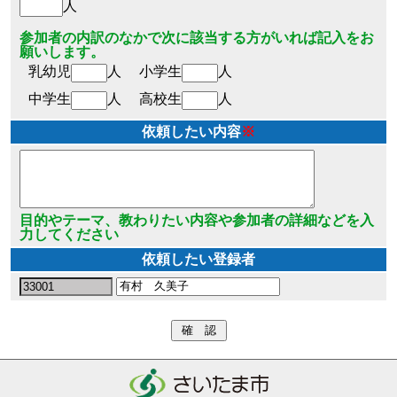
人
参加者の内訳のなかで次に該当する方がいれば記入をお
願いします。
乳幼児
人
小学生
人
中学生
人
高校生
人
依頼したい内容
※
目的やテーマ、教わりたい内容や参加者の詳細などを入
力してください
依頼したい登録者