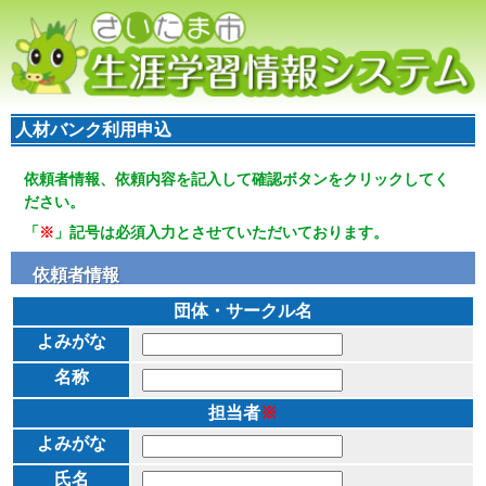
人材バンク利用申込
依頼者情報、依頼内容を記入して確認ボタンをクリックしてく
ださい。
「
※
」記号は必須入力とさせていただいております。
依頼者情報
団体・サークル名
よみがな
名称
担当者
※
よみがな
氏名