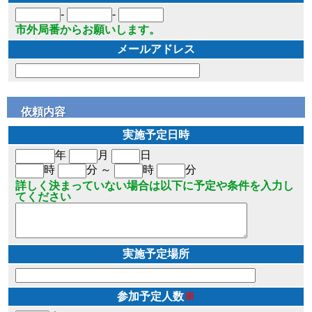
-
-
市外局番からお願いします。
メールアドレス
依頼内容
実施予定日時
年
月
日
時
分 ～
時
分
詳しく決まっていない場合は以下に予定や条件を入力し
てください
実施予定場所
参加予定人数
※