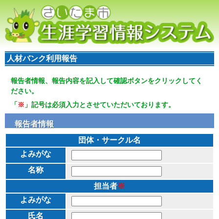
人材バンク利用報告
報告者情報、報告内容を記入して確認ボタンをクリックしてく
ださい。
「
※
」記号は必須入力とさせていただいております。
報告者情報
団体・サークル名
よみがな
名称
担当者
※
よみがな
氏名