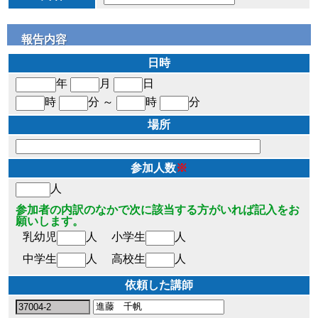
報告内容
日時
年
月
日
時
分 ～
時
分
場所
参加人数
※
人
参加者の内訳のなかで次に該当する方がいれば記入をお
願いします。
乳幼児
人
小学生
人
中学生
人
高校生
人
依頼した講師