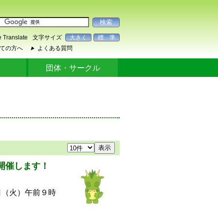
 Translate
文字サイズ
大きく
標 準
ての方へ
よくある質問
▶
ク
団体・サークル
表示
開催します！
日（火）午前９時