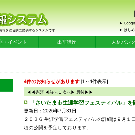
Google
▶
はじめ
情報を総合的に提供するシステムです
▶
座・イベント
出前講座
人材バン
4件のお知らせがあります
[1～4件表示]
◀◀
先頭
◀
前へ
1
次へ
▶
最後
▶▶
「さいたま市生涯学習フェスティバル」を
更新日：2026年7月31日
２０２６ 生涯学習フェスティバルの詳細は９月１
頃の公開を予定しております。