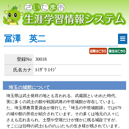
冨澤 英二
登録No
30018
氏名カナ
ﾄﾐｻﾞﾜ ｴｲｼﾞ
埼玉の城館について
埼玉県は武士発祥の地とも言われる。武蔵国といわれた時代、
実に多くの武士の館や戦国武将の中世城館が存在していまし
た。埼玉県教育委員会が発行した『埼玉の中世城館跡』では679
の城や館の所在が紹介されています。その多くは地元の人々に
さえも忘れ去られ、土塁や空堀だけが僅かに残る城趾ですが、
そこには往時の武士(もののふ)たちの生き様が残されています。