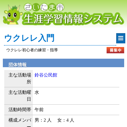
ウクレレ入門
ウクレレ初心者の練習・指導
団体情報
主な活動場
鈴谷公民館
所
主な活動曜
水
日
活動時間帯
午前
構成メンバ
男：2 人 女：4 人
ー