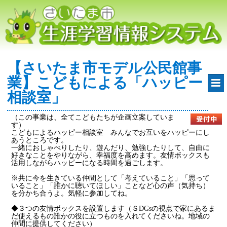
【さいたま市モデル公民館事
業】こどもによる「ハッピー
相談室」
（この事業は、全てこどもたちが企画立案していま
す）
こどもによるハッピー相談室 みんなでお互いをハッピーにし
あうところです。
一緒におしゃべりしたり、遊んだり、勉強したりして、自由に
好きなことをやりながら、幸福度を高めます。友情ボックスも
活用しながらハッピーになる時間を過ごします。
※共に今を生きている仲間として「考えていること」「思って
いること」「誰かに聴いてほしい」ことなど心の声（気持ち）
を分かち合うよ。気軽に参加してね。
◆３つの友情ボックスを設置します（ＳDGsの視点で家にあるま
だ使えるもの誰かの役に立つものを入れてくださいね。地域の
仲間に提供してください）