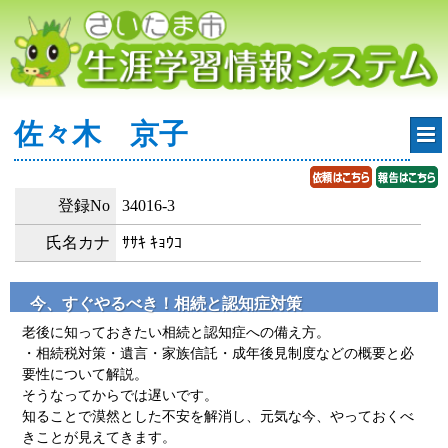
佐々木 京子
登録No
34016-3
氏名カナ
ｻｻｷ ｷｮｳｺ
今、すぐやるべき！相続と認知症対策
老後に知っておきたい相続と認知症への備え方。
・相続税対策・遺言・家族信託・成年後見制度などの概要と必
要性について解説。
そうなってからでは遅いです。
知ることで漠然とした不安を解消し、元気な今、やっておくべ
きことが見えてきます。