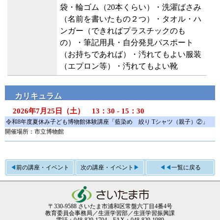
袋・輪ゴム（20本くらい）・洗濯ばさみ
（名前を書いたもの２つ）・タオル・ハ
ンガー（できればプラスチックのも
の）・筆記用具・自分発見パスポート
（お持ちであれば）・汚れてもよい服装
（エプロン等）・汚れてもよい靴
カリキュラム
2026年7月25日（土） 13：30 - 15：30
令和8年度夏休み子ども博物館体験講座「藍染め 絞り Tシャツ（親子）②」
開催場所：市立博物館
◀
前の講座・イベント
次の講座・イベント
▶
◀◀
一覧に戻る
〒330-9588 さいたま市浦和区常盤六丁目4番4号
教育委員会事務局／生涯学習部／生涯学習振興課
電話：048-829-1704 FAX：048-829-1989