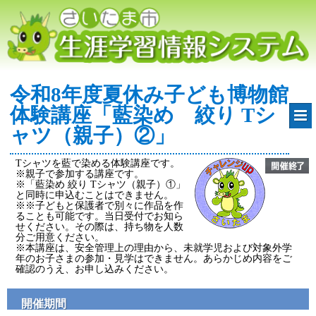
令和8年度夏休み子ども博物館
体験講座「藍染め 絞り Tシ
ャツ（親子）②」
Tシャツを藍で染める体験講座です。
※親子で参加する講座です。
※「藍染め 絞り Tシャツ（親子）①」
と同時に申込むことはできません。
※※子どもと保護者で別々に作品を作
ることも可能です。当日受付でお知ら
せください。その際は、持ち物を人数
分ご用意ください。
※本講座は、安全管理上の理由から、未就学児および対象外学
年のお子さまの参加・見学はできません。あらかじめ内容をご
確認のうえ、お申し込みください。
開催期間