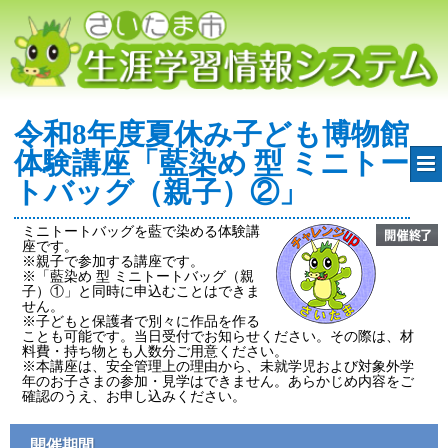
令和8年度夏休み子ども博物館
体験講座「藍染め 型 ミニトー
トバッグ（親子）②」
ミニトートバッグを藍で染める体験講
座です。
※親子で参加する講座です。
※「藍染め 型 ミニトートバッグ（親
子）①」と同時に申込むことはできま
せん。
※子どもと保護者で別々に作品を作る
ことも可能です。当日受付でお知らせください。その際は、材
料費・持ち物とも人数分ご用意ください。
※本講座は、安全管理上の理由から、未就学児および対象外学
年のお子さまの参加・見学はできません。あらかじめ内容をご
確認のうえ、お申し込みください。
開催期間