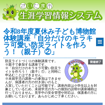
令和8年度夏休み子ども博物館
体験講座「自分だけのキラキ
ラ可愛い防災ライトを作ろ
う！（親子）②」
防災ライトづくりの体験講座です。
※親子で参加する講座です。
※「自分だけのキラキラ可愛い防災ラ
イトを作ろう！（親子）①」と同時に
申込むことはできません。
※未就学児の講座への参加はできませ
んが、保護者の方の付き添いのもと、
入室していただくことは可能です。講座内容は小学生以上を対
象としているため、未就学児の方への個別の説明や講座補助は
行っておりません。見学中の安全管理や対応は、保護者の方に
お願いしております。あらかじめご了承ください。