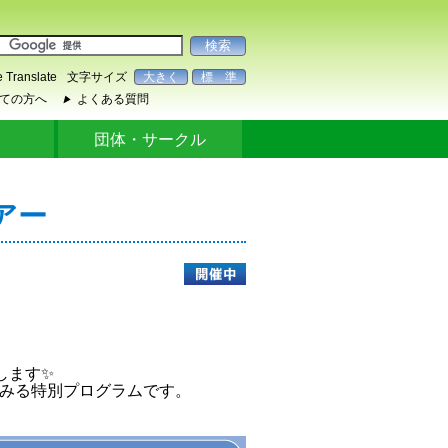
 Translate
文字サイズ
大きく
標 準
ての方へ
よくある質問
▶
ク
団体・サークル
アー
します✨
みる特別プログラムです。