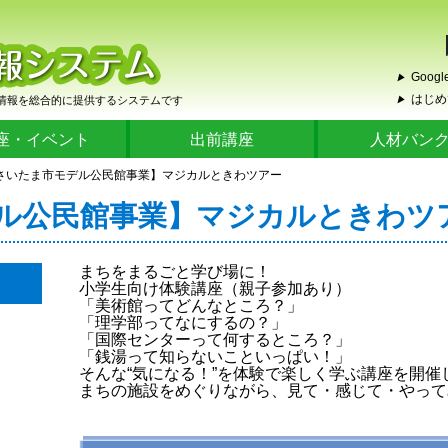
Google
▶
はじめ
情報を総合的に提供するシステムです
▶
座・イベント
出前講座
人材バン
【さいたま市モデル公民館事業】マジカルときわツアー
ル公民館事業】マジカルときわツ
まちをまるごと学び場に！
小学生向け体験講座（親子参加あり）
「美術館ってどんなところ？」
「理学部ってなにするの？」
「国際センターって何するところ？」
「銭湯って知らないこといっぱい！」
そんな“気になる！”を体験で楽しく学ぶ講座を開催
まちの施設をめぐりながら、見て・感じて・やって