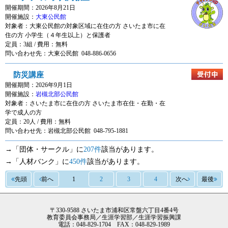
開催期間：2026年8月21日
開催施設：
大東公民館
対象者：
大東公民館の対象区域に在住の方 さいたま市に在
住の方 小学生（４年生以上）と保護者
定員：3組 / 費用：
無料
問い合わせ先：大東公民館 048-886-0656
防災講座
開催期間：2026年9月1日
開催施設：
岩槻北部公民館
対象者：
さいたま市に在住の方 さいたま市在住・在勤・在
学で成人の方
定員：20人 / 費用：
無料
問い合わせ先：岩槻北部公民館 048-795-1881
→「団体・サークル」に
207件
該当があります。
→「人材バンク」に
450件
該当があります。
先頭
前へ
1
2
3
4
次へ
最後
〒330-9588 さいたま市浦和区常盤六丁目4番4号
教育委員会事務局／生涯学習部／生涯学習振興課
電話：048-829-1704 FAX：048-829-1989