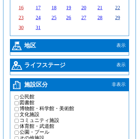
16
17
18
19
20
21
22
23
24
25
26
27
28
29
30
31
地区
ライフステージ
施設区分
公民館
図書館
博物館・科学館・美術館
文化施設
コミュニティ施設
体育館・武道館
公園・プール
その他施設