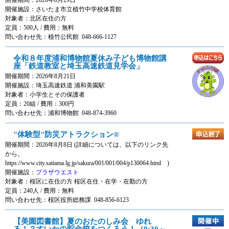
開催施設：
さいたま市立植竹中学校体育館
対象者：
北区在住の方
定員：500人 / 費用：
無料
問い合わせ先：植竹公民館 048-666-1127
令和８年度浦和博物館夏休み子ども博物館講
座「鉄道教室と埼玉高速鉄道見学会」
開催期間：2026年8月21日
開催施設：
埼玉高速鉄道 浦和美園駅
対象者：
小学生とその保護者
定員：20組 / 費用：
300円
問い合わせ先：浦和博物館 048-874-3960
"体験型"防災アトラクション®
開催期間：2026年8月8日 (詳細については、以下のリンク先
から。
https://www.city.saitama.lg.jp/sakura/001/001/004/p130064.html )
開催施設：
プラザウエスト
対象者：
桜区に在住の方 桜区在住・在学・在勤の方
定員：240人 / 費用：
無料
問い合わせ先：桜区役所総務課 048-856-6123
【美園図書館】夏のおたのしみ会 ゆれ
る！？すいかの貯金箱をつくろう！（9:30～