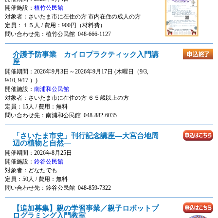
開催施設：
植竹公民館
対象者：
さいたま市に在住の方 市内在住の成人の方
定員：１５人 / 費用：
900円
（材料費）
問い合わせ先：植竹公民館 048-666-1127
介護予防事業 カイロプラクティック入門講
座
開催期間：2026年9月3日～2026年9月17日 (木曜日（9/3,
9/10, 9/17 ）)
開催施設：
南浦和公民館
対象者：
さいたま市に在住の方 ６５歳以上の方
定員：15人 / 費用：
無料
問い合わせ先：南浦和公民館 048-882-6035
「さいたま市史」刊行記念講座―大宮台地周
辺の植物と自然―
開催期間：2026年8月25日
開催施設：
鈴谷公民館
対象者：
どなたでも
定員：50人 / 費用：
無料
問い合わせ先：鈴谷公民館 048-859-7322
【追加募集】親の学習事業／親子ロボットプ
ログラミング入門教室