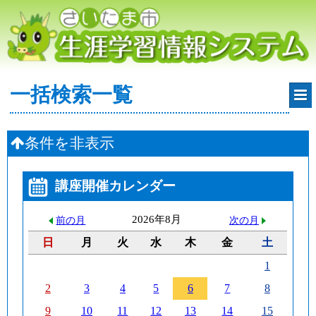
一括検索一覧
条件を非表示
講座開催カレンダー
2026年8月
前の月
次の月
日
月
火
水
木
金
土
1
2
3
4
5
6
7
8
9
10
11
12
13
14
15