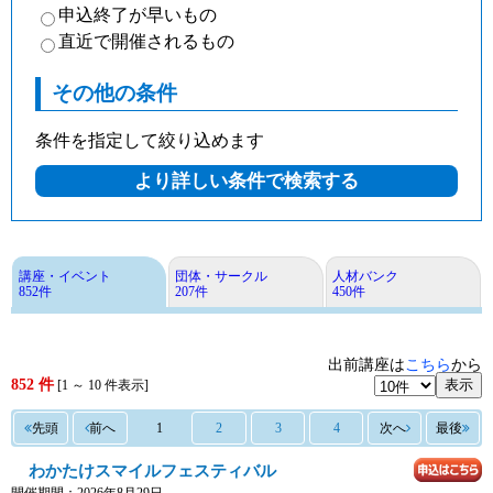
申込終了が早いもの
直近で開催されるもの
その他の条件
条件を指定して絞り込めます
講座・イベント
団体・サークル
人材バンク
852件
207件
450件
出前講座は
こちら
から
852 件
表示
[1 ～ 10 件表示]
先頭
前へ
1
2
3
4
次へ
最後
わかたけスマイルフェスティバル
開催期間：2026年8月29日