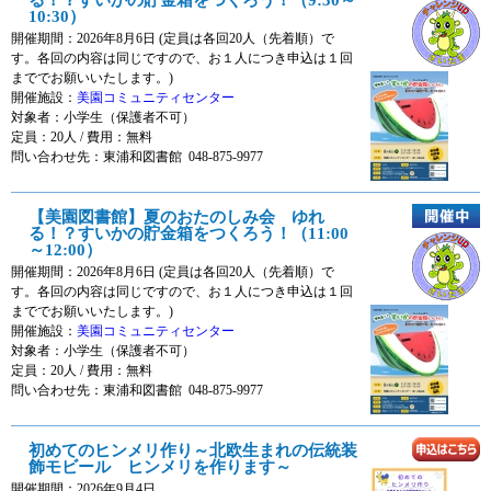
10:30）
開催期間：2026年8月6日 (定員は各回20人（先着順）で
す。各回の内容は同じですので、お１人につき申込は１回
まででお願いいたします。)
開催施設：
美園コミュニティセンター
対象者：
小学生（保護者不可）
定員：20人 / 費用：
無料
問い合わせ先：東浦和図書館 048-875-9977
【美園図書館】夏のおたのしみ会 ゆれ
る！？すいかの貯金箱をつくろう！（11:00
～12:00）
開催期間：2026年8月6日 (定員は各回20人（先着順）で
す。各回の内容は同じですので、お１人につき申込は１回
まででお願いいたします。)
開催施設：
美園コミュニティセンター
対象者：
小学生（保護者不可）
定員：20人 / 費用：
無料
問い合わせ先：東浦和図書館 048-875-9977
初めてのヒンメリ作り～北欧生まれの伝統装
飾モビール ヒンメリを作ります～
開催期間：2026年9月4日