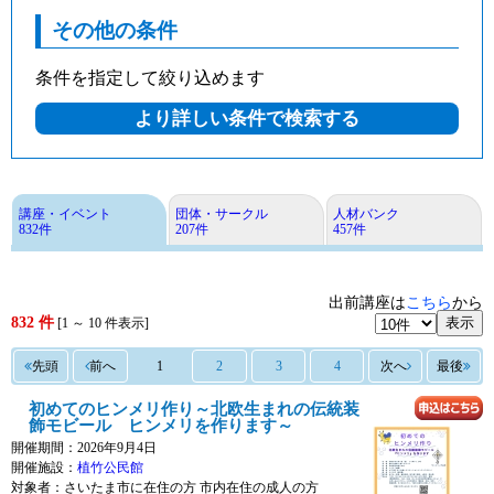
その他の条件
条件を指定して絞り込めます
講座・イベント
団体・サークル
人材バンク
832件
207件
457件
出前講座は
こちら
から
832 件
表示
[1 ～ 10 件表示]
先頭
前へ
1
2
3
4
次へ
最後
初めてのヒンメリ作り～北欧生まれの伝統装
飾モビール ヒンメリを作ります～
開催期間：2026年9月4日
開催施設：
植竹公民館
対象者：
さいたま市に在住の方 市内在住の成人の方