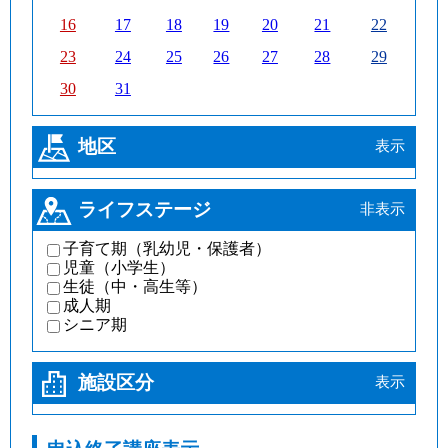
16
17
18
19
20
21
22
23
24
25
26
27
28
29
30
31
地区
ライフステージ
子育て期（乳幼児・保護者）
児童（小学生）
生徒（中・高生等）
成人期
シニア期
施設区分