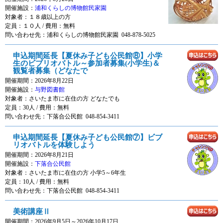
開催施設：
浦和くらしの博物館民家園
対象者：
１８歳以上の方
定員：１０人 / 費用：
無料
問い合わせ先：浦和くらしの博物館民家園 048-878-5025
申込期間延長【夏休み子ども公民館⑧】小学
生のビブリオバトル～参加者募集(小学生)＆
観覧者募集（どなたで
開催期間：2026年8月22日
開催施設：
与野図書館
対象者：
さいたま市に在住の方 どなたでも
定員：30人 / 費用：
無料
問い合わせ先：下落合公民館 048-854-3411
申込期間延長【夏休み子ども公民館⑦】ビブ
リオバトルを体験しよう
開催期間：2026年8月21日
開催施設：
下落合公民館
対象者：
さいたま市に在住の方 小学5～6年生
定員：10人 / 費用：
無料
問い合わせ先：下落合公民館 048-854-3411
美術講座Ⅱ
開催期間：2026年9月5日～2026年10月17日