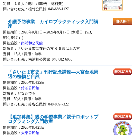
定員：１５人 / 費用：
900円
（材料費）
問い合わせ先：植竹公民館 048-666-1127
介護予防事業 カイロプラクティック入門講
座
開催期間：2026年9月3日～2026年9月17日 (木曜日（9/3,
9/10, 9/17 ）)
開催施設：
南浦和公民館
対象者：
さいたま市に在住の方 ６５歳以上の方
定員：15人 / 費用：
無料
問い合わせ先：南浦和公民館 048-882-6035
「さいたま市史」刊行記念講座―大宮台地周
辺の植物と自然―
開催期間：2026年8月25日
開催施設：
鈴谷公民館
対象者：
どなたでも
定員：50人 / 費用：
無料
問い合わせ先：鈴谷公民館 048-859-7322
【追加募集】親の学習事業／親子ロボットプ
ログラミング入門教室
開催期間：2026年8月21日
開催施設：
大東公民館