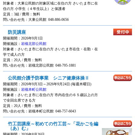
対象者：
大東公民館の対象区域に在住の方 さいたま市に在
住の方 小学生（４年生以上）と保護者
定員：3組 / 費用：
無料
問い合わせ先：大東公民館 048-886-0656
防災講座
開催期間：2026年9月1日
開催施設：
岩槻北部公民館
対象者：
さいたま市に在住の方 さいたま市在住・在勤・在
学で成人の方
定員：20人 / 費用：
無料
問い合わせ先：岩槻北部公民館 048-795-1881
公民館介護予防事業 シニア健康体操Ⅱ
開催期間：2026年9月3日～2026年9月24日 (毎週木曜日)
開催施設：
岩槻本町公民館
対象者：
さいたま市に在住の方 市内在住の６５歳以上の方
で全回出席できる方
定員：20人 / 費用：
無料
問い合わせ先：岩槻本町公民館 048-757-6043
竹工芸講座～初めての竹工芸～「花かごを編
（あ）む」
開催期間：2026年8月26日