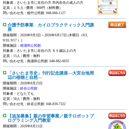
対象者：
さいたま市に在住の方 市内在住の成人の方
定員：１５人 / 費用：
900円
（材料費）
問い合わせ先：植竹公民館 048-666-1127
介護予防事業 カイロプラクティック入門講
座
開催期間：2026年9月3日～2026年9月17日 (木曜日（9/3,
9/10, 9/17 ）)
開催施設：
南浦和公民館
対象者：
さいたま市に在住の方 ６５歳以上の方
定員：15人 / 費用：
無料
問い合わせ先：南浦和公民館 048-882-6035
「さいたま市史」刊行記念講座―大宮台地周
辺の植物と自然―
開催期間：2026年8月25日
開催施設：
鈴谷公民館
対象者：
どなたでも
定員：50人 / 費用：
無料
問い合わせ先：鈴谷公民館 048-859-7322
【追加募集】親の学習事業／親子ロボットプ
ログラミング入門教室
開催期間：2026年8月21日