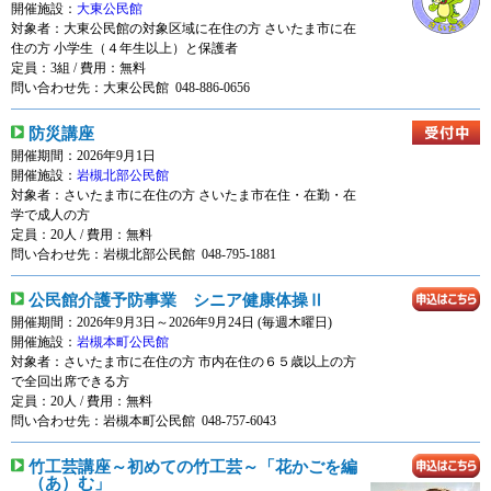
開催施設：
大東公民館
対象者：
大東公民館の対象区域に在住の方 さいたま市に在
住の方 小学生（４年生以上）と保護者
定員：3組 / 費用：
無料
問い合わせ先：大東公民館 048-886-0656
防災講座
開催期間：2026年9月1日
開催施設：
岩槻北部公民館
対象者：
さいたま市に在住の方 さいたま市在住・在勤・在
学で成人の方
定員：20人 / 費用：
無料
問い合わせ先：岩槻北部公民館 048-795-1881
公民館介護予防事業 シニア健康体操Ⅱ
開催期間：2026年9月3日～2026年9月24日 (毎週木曜日)
開催施設：
岩槻本町公民館
対象者：
さいたま市に在住の方 市内在住の６５歳以上の方
で全回出席できる方
定員：20人 / 費用：
無料
問い合わせ先：岩槻本町公民館 048-757-6043
竹工芸講座～初めての竹工芸～「花かごを編
（あ）む」