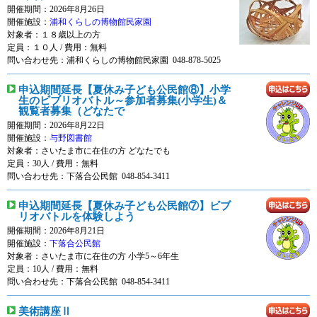
開催期間：2026年8月26日
開催施設：
浦和くらしの博物館民家園
対象者：
１８歳以上の方
定員：１０人 / 費用：
無料
問い合わせ先：浦和くらしの博物館民家園 048-878-5025
申込期間延長【夏休み子ども公民館⑧】小学
生のビブリオバトル～参加者募集(小学生)＆
観覧者募集（どなたで
開催期間：2026年8月22日
開催施設：
与野図書館
対象者：
さいたま市に在住の方 どなたでも
定員：30人 / 費用：
無料
問い合わせ先：下落合公民館 048-854-3411
申込期間延長【夏休み子ども公民館⑦】ビブ
リオバトルを体験しよう
開催期間：2026年8月21日
開催施設：
下落合公民館
対象者：
さいたま市に在住の方 小学5～6年生
定員：10人 / 費用：
無料
問い合わせ先：下落合公民館 048-854-3411
美術講座Ⅱ