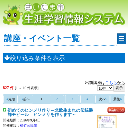
講座・イベント一覧
絞り込み条件を表示
出前講座は
こちら
から
827 件
表示
[1 ～ 10 件表示]
先頭
前へ
1
2
3
4
次へ
最後
初めてのヒンメリ作り～北欧生まれの伝統装
飾モビール ヒンメリを作ります～
開催期間：2026年9月4日
開催施設：
植竹公民館