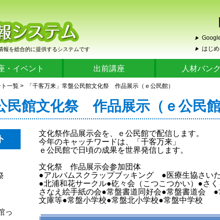
Google
▶
はじめ
情報を総合的に提供するシステムです
▶
座・イベント
出前講座
人材バン
ント一覧
> 「千客万来」常盤公民館文化祭 作品展示（ｅ公民館）
公民館文化祭 作品展示（ｅ公民
文化祭作品展示会を、ｅ公民館で配信します。
ト
今年のキャッチワードは、「千客万来」
ｅ公民館で日頃の成果を世界発信します。
」
文化祭 作品展示会参加団体
●アルバムスクラップブッキング ●医療生協さい
化祭
●北浦和花サークル●矻々会（こつこつかい）●さく
さなえ絵手紙の会●常盤書道同好会●常盤書道会 ●
文庫等●常盤小学校●常盤北小学校●常盤中学校
民館っ