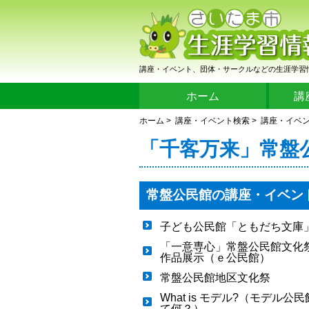
講座・イベント、団体・サークルなどの生涯学習
ホーム
講
ホーム
>
講座・イベント検索
>
講座・イベ
「千客万来」常盤
常盤公民館の講座・イベン
子ども公民館「ともだち文庫
「一意専心」常盤公民館文
作品展示（ｅ公民館）
常盤公民館地区文化祭
What is モデル?（モデル公
て何？）