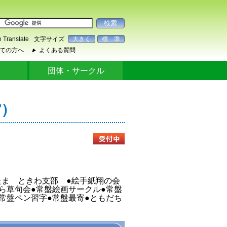
 Translate
文字サイズ
大きく
標 準
ての方へ
よくある質問
▶
ク
団体・サークル
館）
たま ときわ支部 ●絵手紙翔の会
ら草句会●常盤絵画サークル●常盤
常盤ペン習字●常盤最寄●ともだち